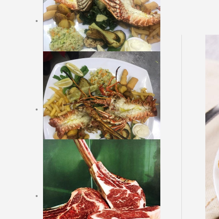
Kalte Vorspeisen
Suppen
Warme Vorspeisen
Fische krebse und
muscheln mit beilagen
LEICHT VEGETARISCH
Fleisch gerichte mit
beilagen
ARGENTINISCHE
FLEISCH