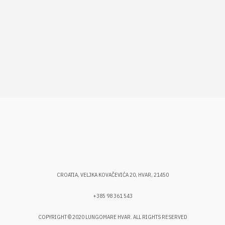
CROATIA, VELJKA KOVAČEVIĆA 20, HVAR, 21450
+385 98 361 543
COPYRIGHT © 2020 LUNGOMARE HVAR. ALL RIGHTS RESERVED